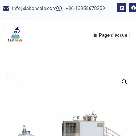
info@labonsale.com
+86-13958678259
Aller
au
contenu
Page d'accueil