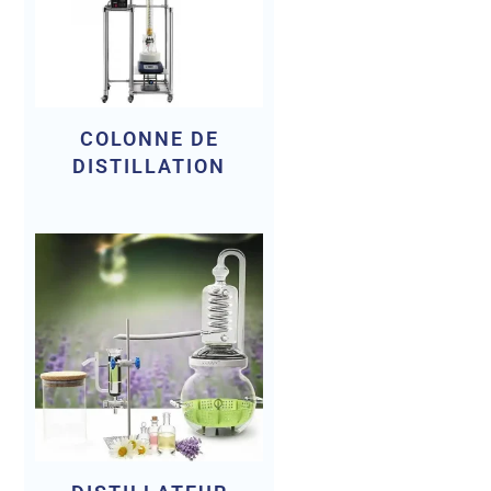
32
4-6
COLONNE DE
DISTILLATION
3380*1470*2950
1000