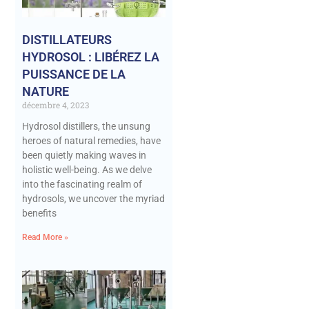
DISTILLATEURS
HYDROSOL : LIBÉREZ LA
PUISSANCE DE LA
NATURE
décembre 4, 2023
Hydrosol distillers, the unsung
heroes of natural remedies, have
been quietly making waves in
holistic well-being. As we delve
into the fascinating realm of
hydrosols, we uncover the myriad
benefits
Read More »