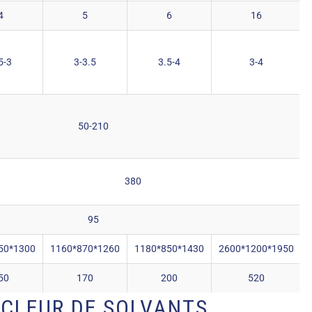
4
5
6
16
5-3
3-3.5
3.5-4
3-4
50-210
380
95
50*1300
1160*870*1260
1180*850*1430
2600*1200*1950
50
170
200
520
YCLEUR DE SOLVANTS