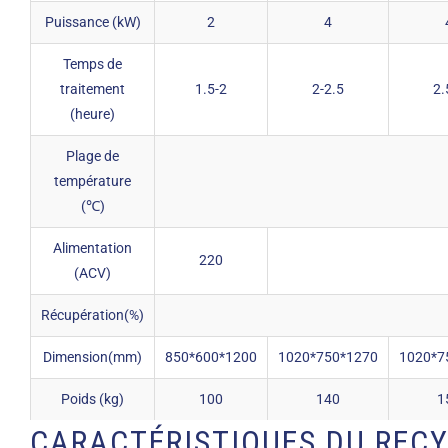
Puissance (kW)
2
4
Temps de
traitement
1.5-2
2-2.5
2.
(heure)
Plage de
température
(℃)
Alimentation
220
(ACV)
Récupération(%)
Dimension(mm)
850*600*1200
1020*750*1270
1020*7
Poids (kg)
100
140
1
CARACTÉRISTIQUES DU REC