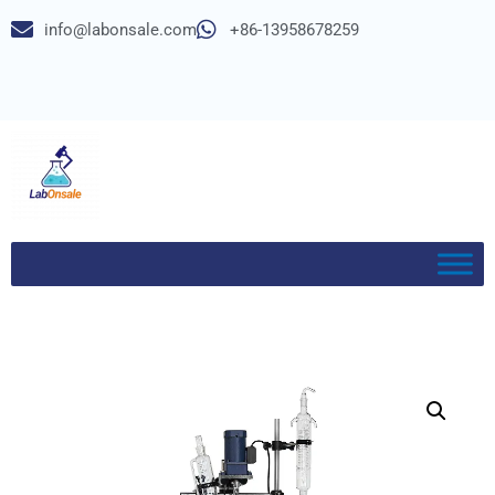
info@labonsale.com
+86-13958678259
Aller
au
contenu