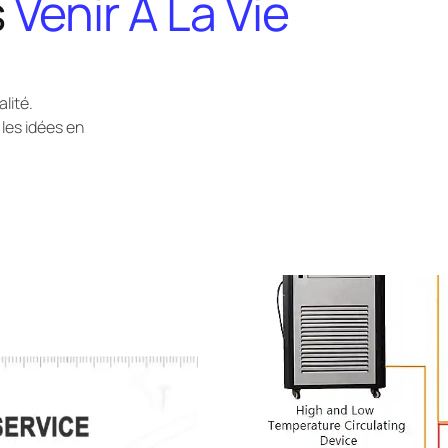
s
Venir À La Vie
alité.
es idées en