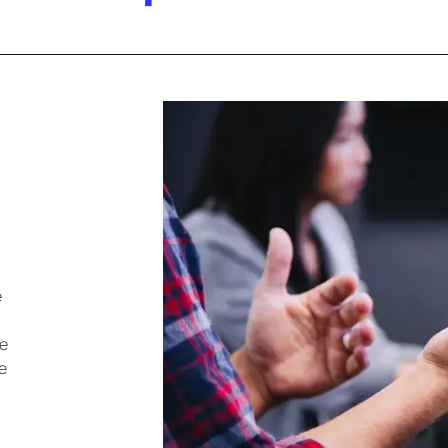
e
de
e