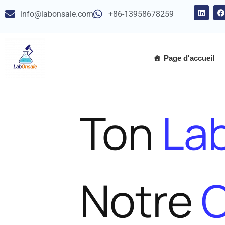
info@labonsale.com
+86-13958678259
Aller
au
contenu
Page d'accueil
Ton
Lab
Notre