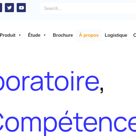
Produit
Étude
Brochure
À propos
Logistique
C
oratoire
,
Compétenc