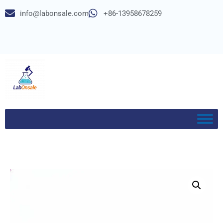
info@labonsale.com
+86-13958678259
Zum
Inhalt
springen