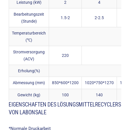
Leistung (kW)
2
4
Bearbeitungszeit
1.5-2
2-2.5
(Stunde)
Temperaturbereich
(℃)
Stromversorgung
220
(ACV)
Erholung(%)
Abmessung (mm)
850*600*1200
1020*750*1270
1020
Gewicht (kg)
100
140
EIGENSCHAFTEN DES LÖSUNGSMITTELRECYCLERS
VON LABONSALE
*Normale Druckarbeit