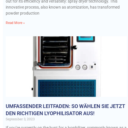
out for its efficiency and versatility: spray dryer technology. This
innovative process, also known as atomization, has transformed
powder production
Read More »
UMFASSENDER LEITFADEN: SO WÄHLEN SIE JETZT
DEN RICHTIGEN LYOPHILISATOR AUS!
September 3, 2023
If you’re currently on the hunt for a lyophilizer, commonly known as a