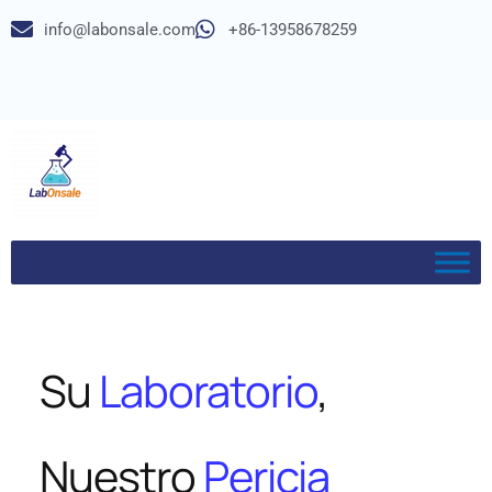
info@labonsale.com
+86-13958678259
Saltar
al
contenido
Su
Laboratorio
,
Nuestro
Pericia