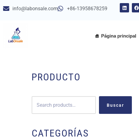
info@labonsale.com
+86-13958678259
Saltar
al
contenido
Página principal
PRODUCTO
Buscar
CATEGORÍAS