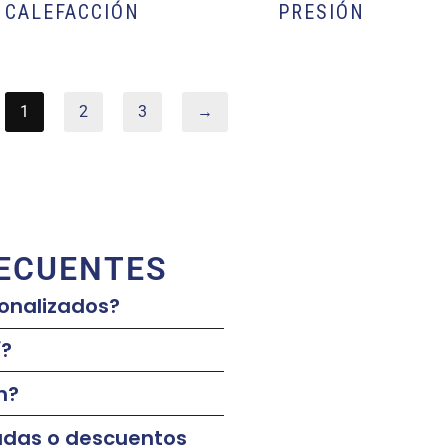
CALEFACCIÓN
PRESIÓN
1
2
3
→
ECUENTES
onalizados?
í?
n?
adas o descuentos