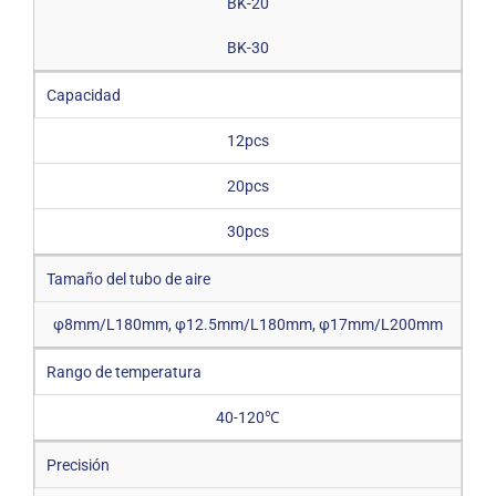
BK-20
BK-30
Capacidad
12pcs
20pcs
30pcs
Tamaño del tubo de aire
φ8mm/L180mm, φ12.5mm/L180mm, φ17mm/L200mm
Rango de temperatura
40-120℃
Precisión