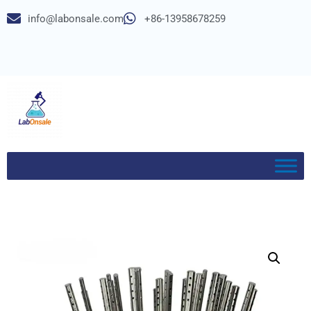
info@labonsale.com
+86-13958678259
Saltar
al
contenido