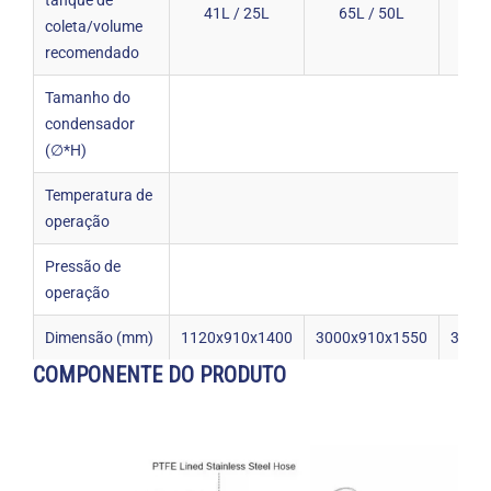
tanque de
41L / 25L
65L / 50L
136
coleta/volume
recomendado
Tamanho do
condensador
8
(∅*H)
Temperatura de
-4
operação
Pressão de
50 
operação
Dimensão (mm)
1120x910x1400
3000x910x1550
3100
COMPONENTE DO PRODUTO