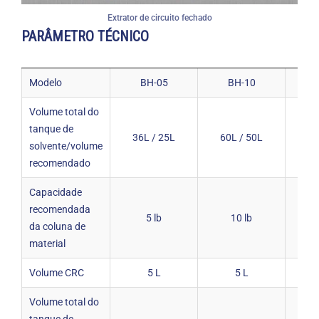
Extrator de circuito fechado
PARÂMETRO TÉCNICO
Modelo
BH-05
BH-10
Volume total do
tanque de
36L / 25L
60L / 50L
128
solvente/volume
recomendado
Capacidade
recomendada
5 lb
10 lb
da coluna de
material
Volume CRC
5 L
5 L
Volume total do