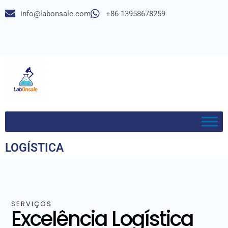
info@labonsale.com
+86-13958678259
Avançar
para
o
conteúdo
LOGÍSTICA
SERVIÇOS
Excelência Logística