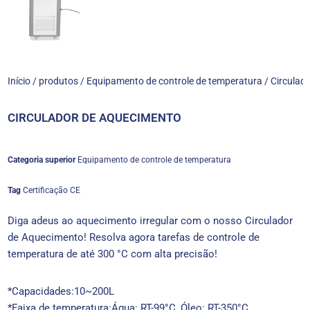
Início
/
produtos
/
Equipamento de controle de temperatura
/ Circulad
CIRCULADOR DE AQUECIMENTO
Categoria superior
Equipamento de controle de temperatura
Tag
Certificação CE
Diga adeus ao aquecimento irregular com o nosso Circulador
de Aquecimento! Resolva agora tarefas de controle de
temperatura de até 300 °C com alta precisão!
*Capacidades:10~200L
*Faixa de temperatura:Água: RT-99°C, Óleo: RT-350°C