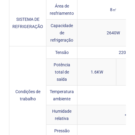
Área de
8㎡
resfriamento
SISTEMA DE
Capacidade
REFRIGERAÇÃO
de
2640W
refrigeração
Tensão
220V/5
Potência
total de
1.6KW
3.1
saída
Condições de
Temperatura
trabalho
ambiente
Humidade
<90M
relativa
Pressão