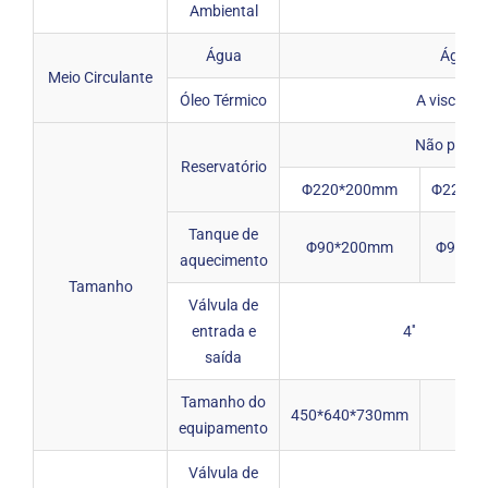
Ambiental
Água
Água d
Meio Circulante
Óleo Térmico
A viscosid
Não partic
Reservatório
Φ220*200mm
Φ220*
Tanque de
Φ90*200mm
Φ90*2
aquecimento
Tamanho
Válvula de
entrada e
4''
saída
Tamanho do
450*640*730mm
equipamento
Válvula de