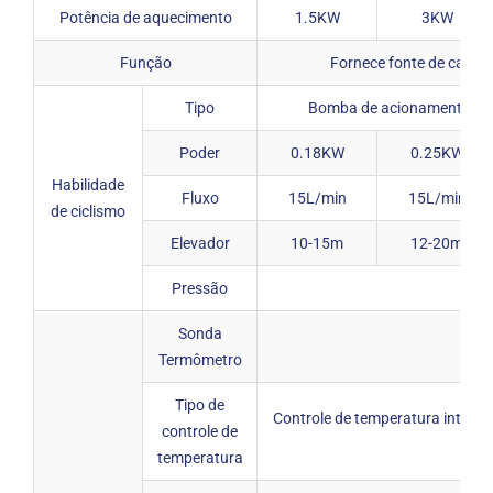
Potência de aquecimento
1.5KW
3KW
Função
Fornece fonte de calor 
Tipo
Bomba de acionamento mag
Poder
0.18KW
0.25KW
Habilidade
Fluxo
15L/min
15L/min
de ciclismo
Elevador
10-15m
12-20m
Pressão
15
Sonda
PT
Termômetro
Tipo de
Controle de temperatura inteligen
controle de
gr
temperatura