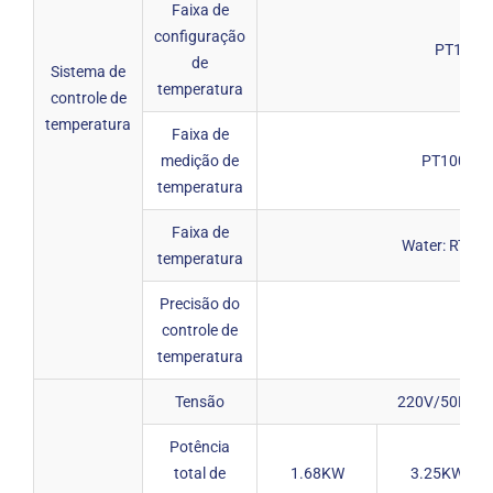
Faixa de
configuração
PT100: 
de
Sistema de
temperatura
controle de
temperatura
Faixa de
medição de
PT100: -5
temperatura
Faixa de
Water: RT-99
temperatura
Precisão do
controle de
±
temperatura
Tensão
220V/50Hz
Potência
total de
1.68KW
3.25KW