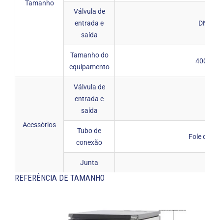
Tamanho
Válvula de
entrada e
DN20(6
saída
Tamanho do
400*54
equipamento
Válvula de
entrada e
1 co
saída
Acessórios
Tubo de
Fole de aç
conexão
Junta
Div
REFERÊNCIA DE TAMANHO