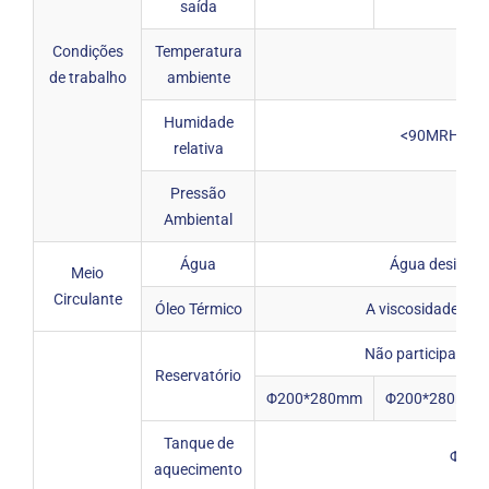
saída
Condições
Temperatura
-10
de trabalho
ambiente
Humidade
<90MRH (Non
relativa
Pressão
86-1
Ambiental
Água
Água desioniz
Meio
Circulante
Óleo Térmico
A viscosidade não
Não participa do 
Reservatório
Φ200*280mm
Φ200*280mm
Tanque de
Φ90*
aquecimento