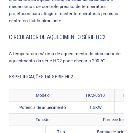
mecanismos de controle preciso de temperatura
projetados para atingir e manter temperaturas precisas
dentro do fluido circulante.
CIRCULADOR DE AQUECIMENTO SÉRIE HC2
A temperatura máxima de aquecimento do circulador de
aquecimento da série HC2 pode chegar a 200 ℃.
ESPECIFICAÇÕES DA SÉRIE HC2
Modelo
HC2-0510
HC2-2
Potência de aquecimento
1.5KW
3K
Função
Fornece fonte de
Tipo
Bomba de acioname