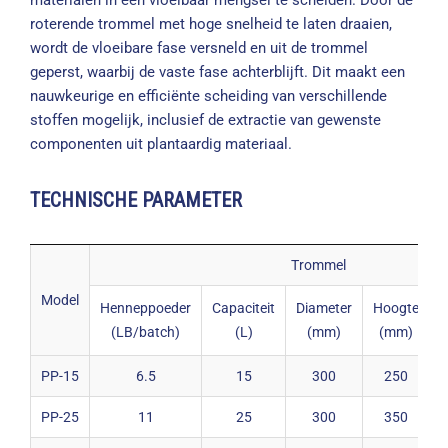
materialen in een vloeibaar mengsel te scheiden. Door de
roterende trommel met hoge snelheid te laten draaien,
wordt de vloeibare fase versneld en uit de trommel
geperst, waarbij de vaste fase achterblijft. Dit maakt een
nauwkeurige en efficiënte scheiding van verschillende
stoffen mogelijk, inclusief de extractie van gewenste
componenten uit plantaardig materiaal.
TECHNISCHE PARAMETER
Trommel
Model
Henneppoeder
Capaciteit
Diameter
Hoogte
R
(LB/batch)
(L)
(mm)
(mm)
PP-15
6.5
15
300
250
PP-25
11
25
300
350