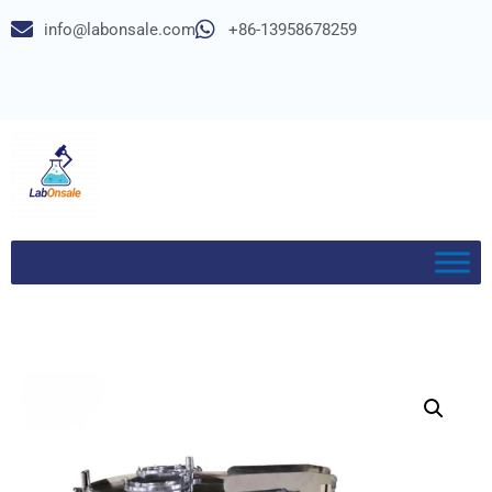
info@labonsale.com
+86-13958678259
Meteen
naar
de
inhoud