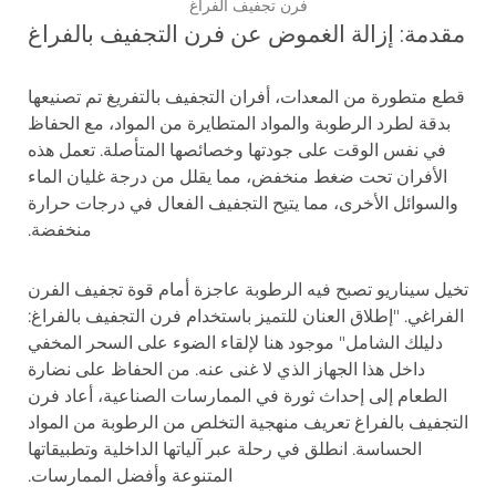
فرن تجفيف الفراغ
مقدمة: إزالة الغموض عن فرن التجفيف بالفراغ
قطع متطورة من المعدات، أفران التجفيف بالتفريغ تم تصنيعها
بدقة لطرد الرطوبة والمواد المتطايرة من المواد، مع الحفاظ
في نفس الوقت على جودتها وخصائصها المتأصلة. تعمل هذه
الأفران تحت ضغط منخفض، مما يقلل من درجة غليان الماء
والسوائل الأخرى، مما يتيح التجفيف الفعال في درجات حرارة
منخفضة.
تخيل سيناريو تصبح فيه الرطوبة عاجزة أمام قوة تجفيف الفرن
الفراغي. "إطلاق العنان للتميز باستخدام فرن التجفيف بالفراغ:
دليلك الشامل" موجود هنا لإلقاء الضوء على السحر المخفي
داخل هذا الجهاز الذي لا غنى عنه. من الحفاظ على نضارة
الطعام إلى إحداث ثورة في الممارسات الصناعية، أعاد فرن
التجفيف بالفراغ تعريف منهجية التخلص من الرطوبة من المواد
الحساسة. انطلق في رحلة عبر آلياتها الداخلية وتطبيقاتها
المتنوعة وأفضل الممارسات.