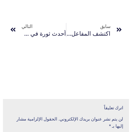
سابق
التالي
اكتشف المفاعل الزجاجي المثالي: عزز خياراتك الآن!
أحدث ثورة في عملية التجفيف لديك باستخدام تقنية فرن التجفيف الفراغي المتطورة
اترك تعليقاً
لن يتم نشر عنوان بريدك الإلكتروني.
الحقول الإلزامية مشار
إليها بـ
*